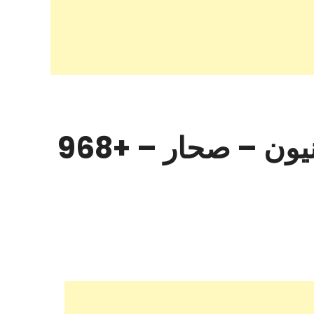
مكتب محمد الحوسني محامون ومستشارون قانونيون – صحار – +968