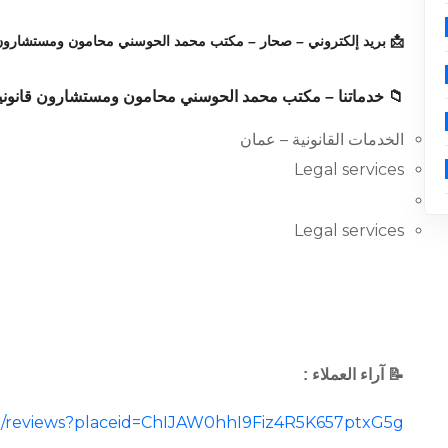
📩 بريد إلكتروني – صحار – مكتب محمد الحوسني محامون ومستشارون 
📁 خدماتنا – مكتب محمد الحوسني محامون ومستشارون قانوني
الخدمات القانونية – عمان
Legal services
Legal services
📝 آراء العملاء :
cal/reviews?placeid=ChIJAW0hhI9Fiz4R5K657ptxG5g