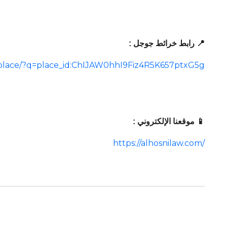
📍 رابط خرائط جوجل :
place/?q=place_id:ChIJAW0hhI9Fiz4R5K657ptxG5g
📱 موقعنا الإلكتروني :
https://alhosnilaw.com/