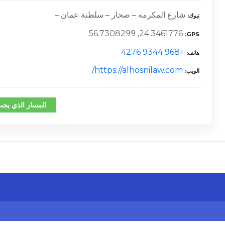
شارع المكرمه – صحار – سلطنة عمان –
تبوك
24.3461776, 56.7308299
GPS
+968 9344 4276
هاتف
https://alhosnilaw.com/
الويب
المسار الذي يجب