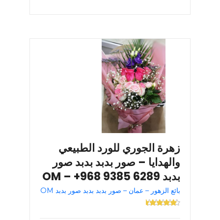
زهرة الجوري للورد الطبيعي
والهدايا – صور بدبد بدبد صور
بدبد OM – +968 9385 6289
بائع الزهور – عمان – صور بدبد بدبد صور بدبد OM