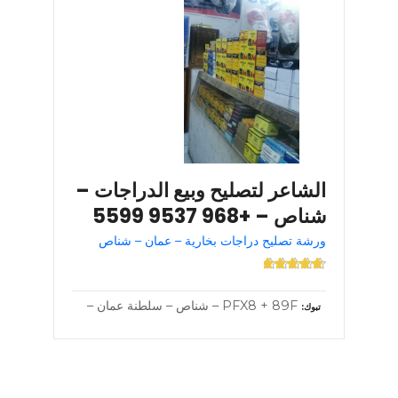
الشاعر لتصليح وبيع الدراجات –
شناص – +968 9537 5599
ورشة تصليح دراجات بخارية – عمان – شناص
PFX8 + 89F – شناص – سلطنة عمان –
تبوك