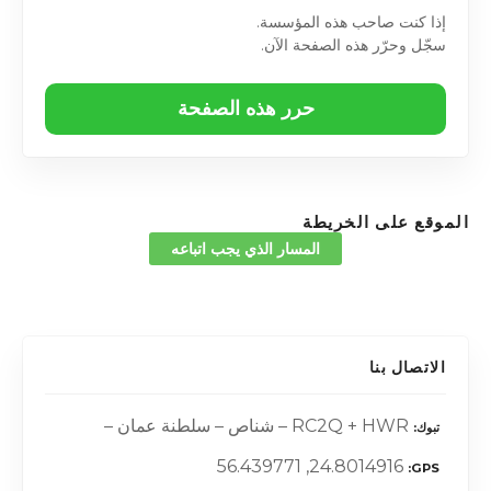
إذا كنت صاحب هذه المؤسسة.
سجّل وحرّر هذه الصفحة الآن.
حرر هذه الصفحة
الموقع على الخريطة
المسار الذي يجب اتباعه
الاتصال بنا
RC2Q + HWR – شناص – سلطنة عمان –
تبوك
24.8014916, 56.439771
GPS