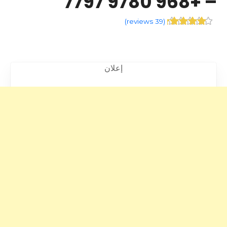
– +968 9780 7797
)
39 reviews
(
إعلان