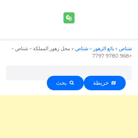
شناص
»
بائع الزهور – شناص
»
محل زهور المملكة – شناص –
+968 9780 7797
خريطة
بحث
إعلان