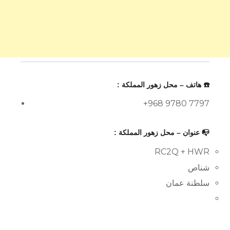
☎️ هاتف – محل زهور المملكة :
+968 9780 7797
📭 عنوان – محل زهور المملكة :
RC2Q + HWR
شناص
سلطنة عمان