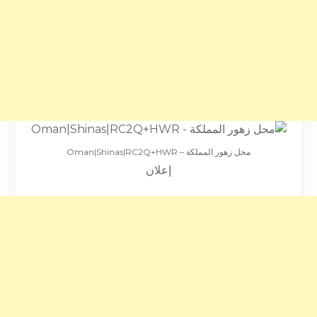
محل زهور المملكة – Oman|Shinas|RC2Q+HWR
إعلان