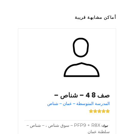
أماكن مشابهة قريبة
صف 8 4 – شناص –
المدرسة المتوسطة – عمان – شناص
PFP9 + R8X – سوق شناص ، – شناص –
تبوك
سلطنة عمان