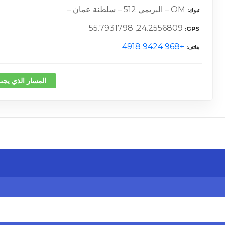
OM – البريمي 512 – سلطنة عمان –
تبوك
24.2556809, 55.7931798
GPS
+968 9424 4918
هاتف
المسار الذي يجب
كلمة 