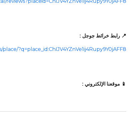
ocal/reviews?placeid=ChIJV4YZnVe1ij4Rupy9Y0jAFF8
📍 رابط خرائط جوجل :
s/place/?q=place_id:ChIJV4YZnVe1ij4Rupy9Y0jAFF8
📱 موقعنا الإلكتروني :