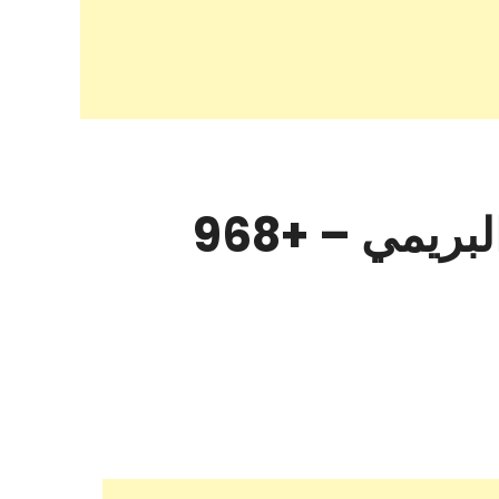
سهول الزهراء موبايل واكسسوارات الكمبيوتر – البريمي – +968