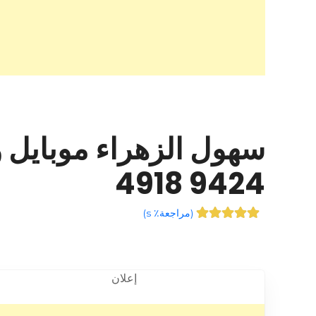
9424 4918
(
مراجعة٪ s
)
إعلان