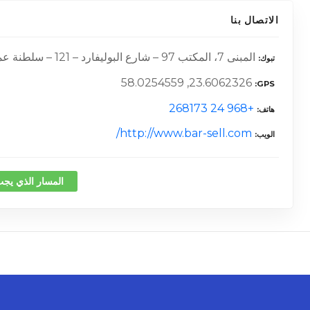
الاتصال بنا
المبنى 7، المكتب 97 – شارع البوليفارد – 121 – سلطنة عمان
تبوك
23.6062326, 58.0254559
GPS
+968 24 268173
هاتف
http://www.bar-sell.com/
الويب
المسار الذي يجب