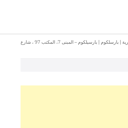
بارسل للخدمات التجارية | بارسلكوم | بارسيلكوم – المبنى 7، المكتب 97 ، شارع