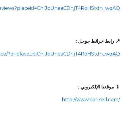
al/reviews?placeid=ChIJbUneaCDhjT4RoHStdn_wqAQ
📍 رابط خرائط جوجل :
lace/?q=place_id:ChIJbUneaCDhjT4RoHStdn_wqAQ
📱 موقعنا الإلكتروني :
http://www.bar-sell.com/