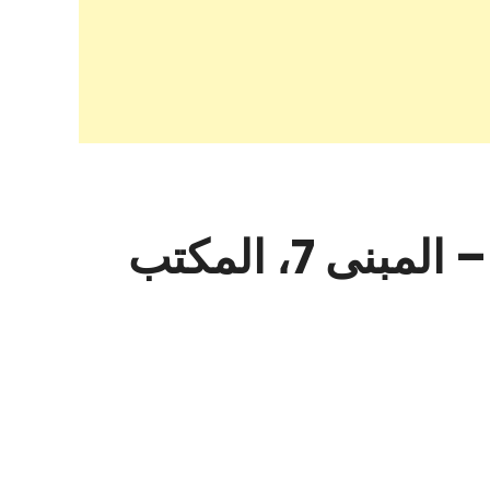
بارسل للخدمات التجارية | بارسلكوم | بارسيلكوم – المبنى 7، المكتب