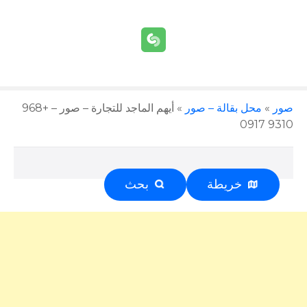
صور
»
محل بقالة – صور
»
أيهم الماجد للتجارة – صور – +968
9310 0917
خريطة
بحث
إعلان