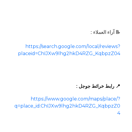
📝 آراء العملاء :
https://search.google.com/local/reviews?
placeid=ChIJXw9lhg2hkD4RZG_KqbpzZ04
📍 رابط خرائط جوجل :
https://www.google.com/maps/place/?
q=place_id:ChIJXw9lhg2hkD4RZG_KqbpzZ0
4