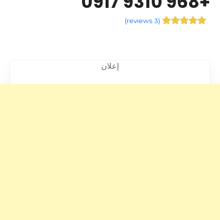
+968 9310 0917
)
3 reviews
(
إعلان