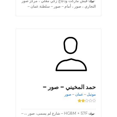
فيش ماركت ودجاج زكي مقلي ، مركز صور
تبوك
التجاري ، صور ، أمام – صور – سلطنة عمان –
حمد المخيني – صور –
موتيل – عمان – صور
HG8M + 57F – شارع لم يسمى، صور ،، –
تبوك