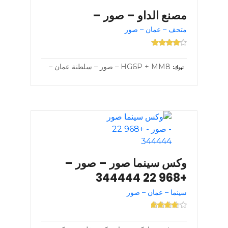
مصنع الداو – صور –
متحف – عمان – صور
HG6P + MM8 – صور – سلطنة عمان –
تبوك
وكس سينما صور – صور –
+968 22 344444
سينما – عمان – صور