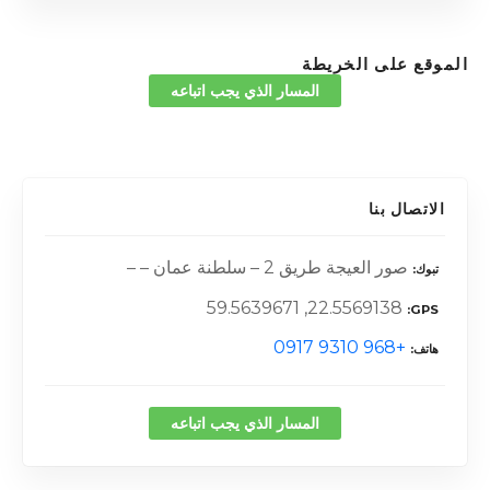
الموقع على الخريطة
المسار الذي يجب اتباعه
الاتصال بنا
صور العيجة طريق 2 – سلطنة عمان – –
تبوك
22.5569138, 59.5639671
GPS
+968 9310 0917
هاتف
المسار الذي يجب اتباعه